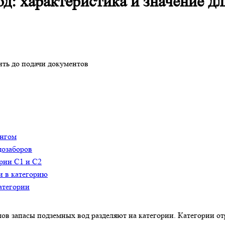
д: характеристика и значение д
ить до подачи документов
ингом
дозаборов
рии C1 и C2
и в категорию
атегории
ов запасы подземных вод разделяют на категории. Категории от