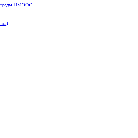
ей среды ПМООС
ины)