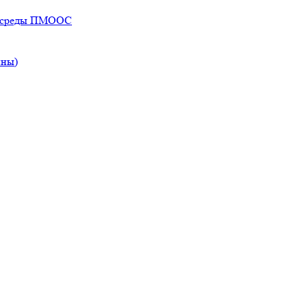
ей среды ПМООС
ины)